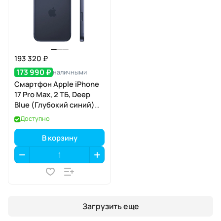
193 320 ₽
173 990 ₽
наличными
Смартфон Apple iPhone
17 Pro Max, 2 ТБ, Deep
Blue (Глубокий синий)
SIM+eSIM
Доступно
В корзину
Загрузить еще