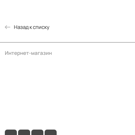
Назад к списку
Интернет-магазин
Компания
Информация
Помощь
+7 (4922) 22-10-15
info@ibrat.ru