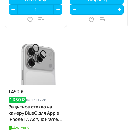
1 490 ₽
1 350 ₽
наличными
Защитное стекло на
камеру BlueO для Apple
iPhone 17, Acrylic Frame,
2 шт., Clear
Доступно
(прозрачный), с