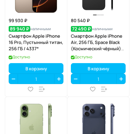
99 930 ₽
80 540 ₽
89 940 ₽
72 490 ₽
наличными
наличными
Смартфон Apple iPhone
Смартфон Apple iPhone
16 Pro, Пустынный титан,
Air, 256 ГБ, Space Black
256 ГБ / 4337*
(Космический чёрный)
Dual eSIM
Доступно
Доступно
В корзину
В корзину