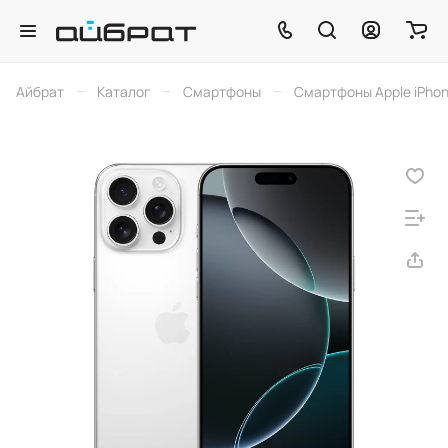
–
–
–
Айбрат
Каталог
Смартфоны
Смартфоны Apple iPho