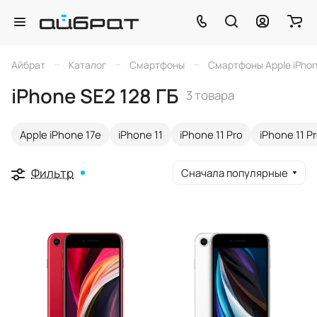
–
–
–
Айбрат
Каталог
Смартфоны
Смартфоны Apple iPho
iPhone SE2 128 ГБ
3 товара
Apple iPhone 17e
iPhone 11
iPhone 11 Pro
iPhone 11 P
Фильтр
Сначала популярные