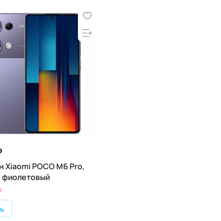
₽
 Xiaomi POCO M6 Pro,
Б, фиолетовый
з
ь