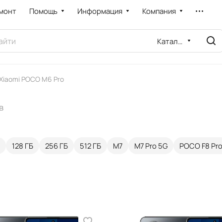
монт
Помощь
Информация
Компания
Каталог
Xiaomi POCO M6 Pro
в
128 ГБ
256 ГБ
512 ГБ
M7
M7 Pro 5G
POCO F8 Pr