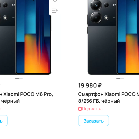
₽
19 980 ₽
 Xiaomi POCO M6 Pro,
Смартфон Xiaomi POCO M
, чёрный
8/256 ГБ, чёрный
з
Под заказ
ь
Заказать