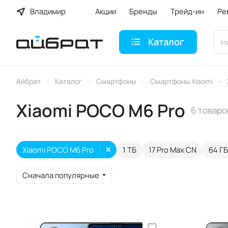
Владимир
Акции
Бренды
Трейд-ин
Ре
Каталог
–
–
–
–
Айбрат
Каталог
Смартфоны
Смартфоны Xiaomi
Xiaomi POCO M6 Pro
6 товаро
Xiaomi POCO M6 Pro
1 ТБ
17 Pro Max CN
64 ГБ
Сначала популярные