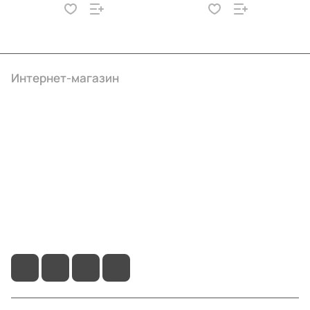
Интернет-магазин
Компания
Информация
Помощь
+7 (4922) 22-10-15
info@ibrat.ru