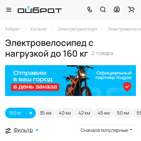
–
–
–
Айбрат
Каталог
Электротранспорт
Электровелоси
Электровелосипед с
нагрузкой до 160 кг
2 товара
160 кг
35 км
40 км
42 км
45 км
50 км
5
Фильтр
Сначала популярные