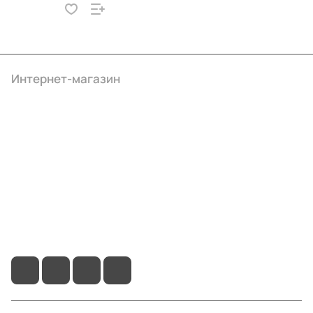
Интернет-магазин
Компания
Информация
Помощь
+7 (4922) 22-10-15
info@ibrat.ru