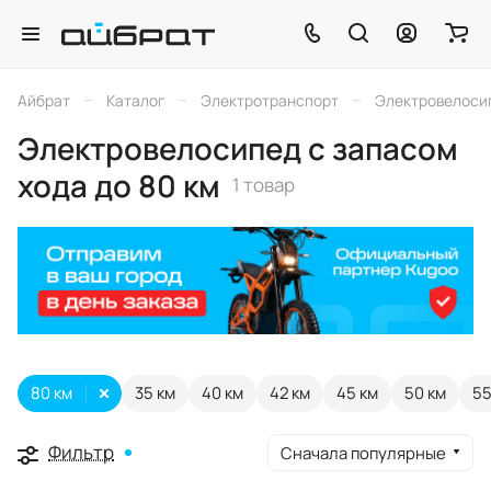
–
–
–
Айбрат
Каталог
Электротранспорт
Электровелоси
Электровелосипед с запасом
хода до 80 км
1 товар
80 км
35 км
40 км
42 км
45 км
50 км
55
Фильтр
Сначала популярные