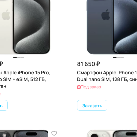
₽
81 650 ₽
 Apple iPhone 15 Pro,
Смартфон Apple iPhone 1
o SIM + eSIM, 512 ГБ,
Dual nano SIM, 128 ГБ, си
тан
Под заказ
з
ь
Заказать