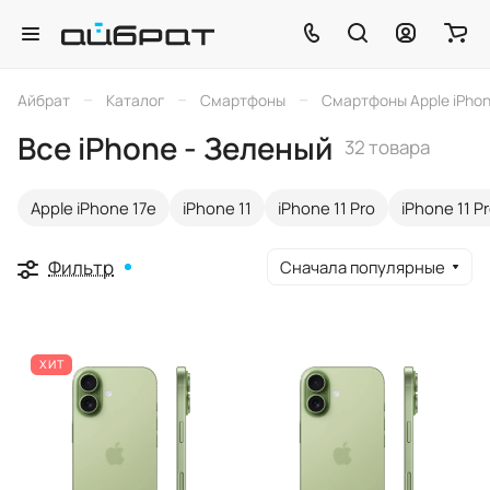
–
–
–
Айбрат
Каталог
Смартфоны
Смартфоны Apple iPho
Все iPhone - Зеленый
32 товара
Apple iPhone 17e
iPhone 11
iPhone 11 Pro
iPhone 11 P
Фильтр
Сначала популярные
ХИТ