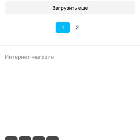
Загрузить еще
1
2
Интернет-магазин
Компания
Информация
Помощь
+7 (4922) 22-10-15
info@ibrat.ru