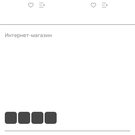
Интернет-магазин
Компания
Информация
Помощь
+7 (4922) 22-10-15
info@ibrat.ru