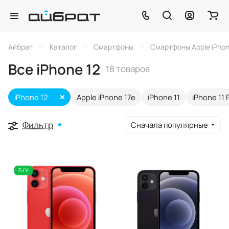
–
–
–
Айбрат
Каталог
Смартфоны
Смартфоны Apple iPho
Все iPhone 12
18 товаров
iPhone 12
Apple iPhone 17e
iPhone 11
iPhone 11 
Фильтр
Сначала популярные
Б/У