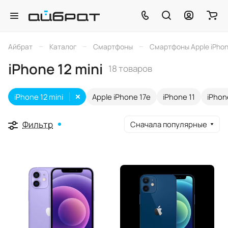
–
–
–
Айбрат
Каталог
Смартфоны
Смартфоны Apple iPho
iPhone 12 mini
18 товаров
iPhone 12 mini
Apple iPhone 17e
iPhone 11
iPhon
Фильтр
Сначала популярные