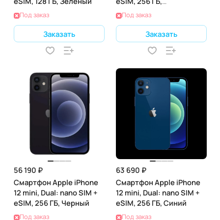
eSIM, 128 ГБ, Зеленый
eSIM, 256 ГБ,
(PRODUCT)RED
Под заказ
Под заказ
Заказать
Заказать
56 190 ₽
63 690 ₽
Смартфон Apple iPhone
Смартфон Apple iPhone
12 mini, Dual: nano SIM +
12 mini, Dual: nano SIM +
eSIM, 256 ГБ, Черный
eSIM, 256 ГБ, Синий
Под заказ
Под заказ