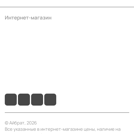
Интернет-магазин
Компания
Информация
Помощь
+7 (4922) 22-10-15
info@ibrat.ru
© Айбрат, 2026
Все указанные в интернет-магазине цены, наличие на