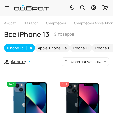
–
–
–
Айбрат
Каталог
Смартфоны
Смартфоны Apple iPho
Все iPhone 13
19 товаров
iPhone 13
Apple iPhone 17e
iPhone 11
iPhone 11 
Фильтр
Сначала популярные
Б/У
ХИТ