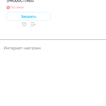
(PRODUCT)RED
Под заказ
Заказать
Интернет-магазин
Компания
Информация
Помощь
+7 (4922) 22-10-15
info@ibrat.ru