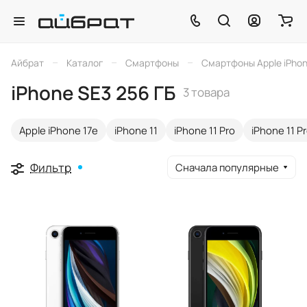
–
–
–
Айбрат
Каталог
Смартфоны
Смартфоны Apple iPho
iPhone SE3 256 ГБ
3 товара
Apple iPhone 17e
iPhone 11
iPhone 11 Pro
iPhone 11 P
Фильтр
Сначала популярные