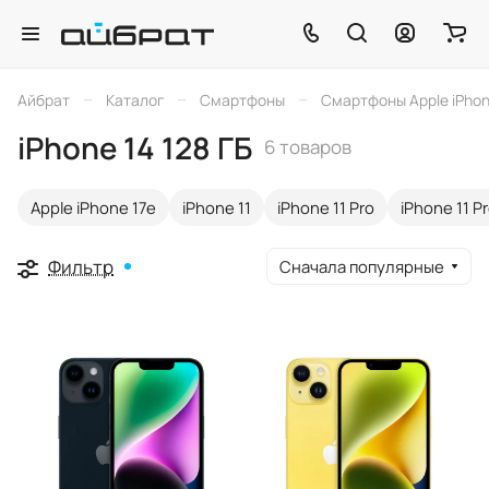
–
–
–
Айбрат
Каталог
Смартфоны
Смартфоны Apple iPho
iPhone 14 128 ГБ
6 товаров
Apple iPhone 17e
iPhone 11
iPhone 11 Pro
iPhone 11 P
Фильтр
Сначала популярные